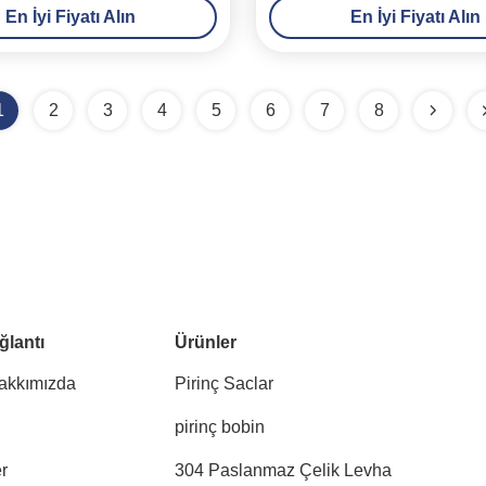
En İyi Fiyatı Alın
En İyi Fiyatı Alın
İnşaat Malzemesi İçi
1
2
3
4
5
6
7
8
ğlantı
Ürünler
akkımızda
Pirinç Saclar
pirinç bobin
r
304 Paslanmaz Çelik Levha