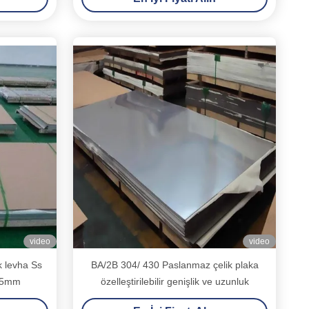
video
video
 levha Ss
BA/2B 304/ 430 Paslanmaz çelik plaka
m 5mm
özelleştirilebilir genişlik ve uzunluk