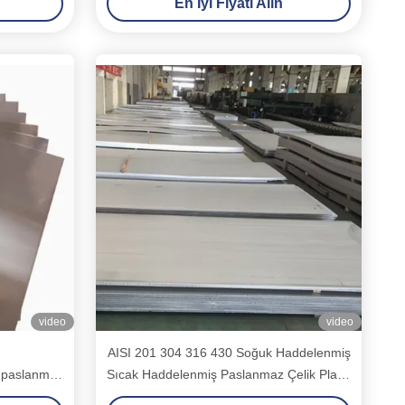
En İyi Fiyatı Alın
video
video
AISI 201 304 316 430 Soğuk Haddelenmiş
 paslanmaz
Sıcak Haddelenmiş Paslanmaz Çelik Plaka
2b Ba Hl Ayna No. 1