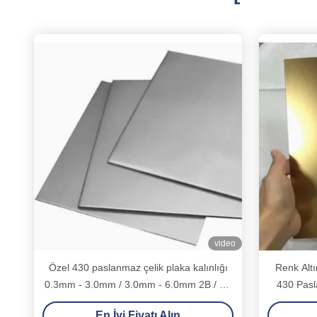
video
Özel 430 paslanmaz çelik plaka kalınlığı
Renk Altı
0.3mm - 3.0mm / 3.0mm - 6.0mm 2B / BA
430 Pasl
Yüzeyi
En İyi Fiyatı Alın