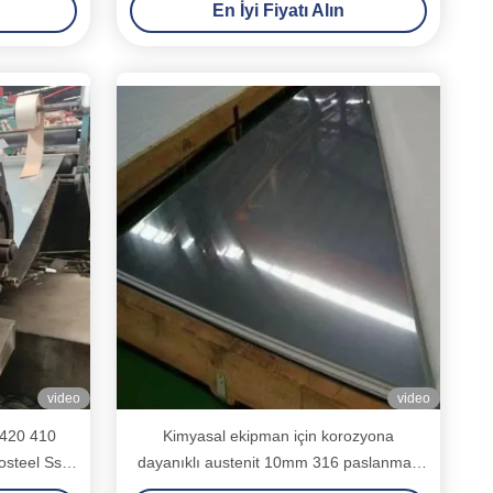
En İyi Fiyatı Alın
video
video
420 410
Kimyasal ekipman için korozyona
osteel Ss
dayanıklı austenit 10mm 316 paslanmaz
rit/Koil
çelik plaka