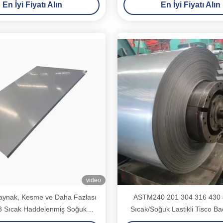
En İyi Fiyatı Alın
En İyi Fiyatı Alın
video
aynak, Kesme ve Daha Fazlası
ASTM240 201 304 316 430 
*8 Sıcak Haddelenmiş Soğuk
Sıcak/Soğuk Lastikli Tisco Ba
nmiş Paslanmaz Çelik Plaka
Demir Paslanmaz Çelik Taş/Şe