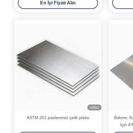
En İyi Fiyatı Alın
video
ASTM 201 paslanmaz çelik plaka
Bükme, K
İçin 4
Haddele