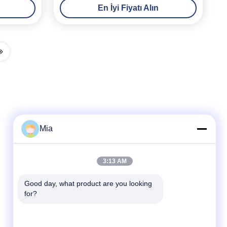
En İyi Fiyatı Alın
n
Mia
Hızlı iletişim
3:13 AM
Tel
Good day, what product are you looking 
for?
86-180-3600-2589
E-posta
sales04@slssteel.com