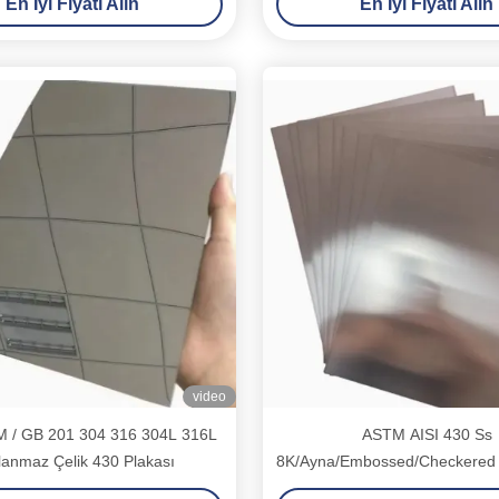
En İyi Fiyatı Alın
En İyi Fiyatı Alın
video
 / GB 201 304 316 304L 316L
ASTM AISI 430 Ss
lanmaz Çelik 430 Plakası
8K/Ayna/Embossed/Checkered
çelik plaka