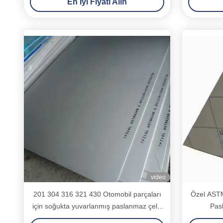
En İyi Fiyatı Alın
video
201 304 316 321 430 Otomobil parçaları
Özel ASTM
için soğukta yuvarlanmış paslanmaz çelik
Pas
plaka