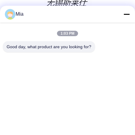
Mia
Sosyal Medya
1:03 PM
Good day, what product are you looking for?
Hızlı iletişim
Tel
86-180-3600-2589
E-posta
sales04@slssteel.com
Adres
168 Qiangao Yolu, Liangxi Bölgesi, Wuxi, Çin
Gizlilik Politikası
|
Site Haritası