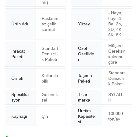
mış
- Hayır,
Paslanm
hayır.1,
Ürün Adı
az çelik
Yüzey
Ba, 2b,
sarmal
2D, 4K,
6K, 8K
Müşteri
Standart
Özel
İhracat
Gereksin
Denizcili
Özellikle
Paketi
imlerine
k Paketi
r
göre
Standart
Kullanıla
Taşıma
Örnek
Denizcili
bilir
Paketi
k Paketi
Spesifika
Gelenek
Ticari
SYLAIT
syon
sel
marka
H
Üretim
100000
Kaynağı
Çin
Kapasite
ton/ay
si