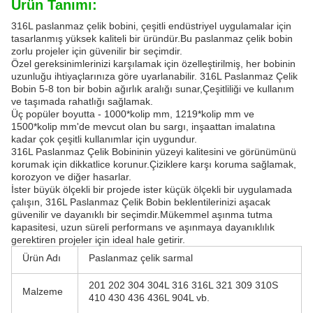
Ürün Tanımı:
316L paslanmaz çelik bobini, çeşitli endüstriyel uygulamalar için
tasarlanmış yüksek kaliteli bir üründür.Bu paslanmaz çelik bobin
zorlu projeler için güvenilir bir seçimdir.
Özel gereksinimlerinizi karşılamak için özelleştirilmiş, her bobinin
uzunluğu ihtiyaçlarınıza göre uyarlanabilir. 316L Paslanmaz Çelik
Bobin 5-8 ton bir bobin ağırlık aralığı sunar,Çeşitliliği ve kullanım
ve taşımada rahatlığı sağlamak.
Üç popüler boyutta - 1000*kolip mm, 1219*kolip mm ve
1500*kolip mm'de mevcut olan bu sargı, inşaattan imalatına
kadar çok çeşitli kullanımlar için uygundur.
316L Paslanmaz Çelik Bobininin yüzeyi kalitesini ve görünümünü
korumak için dikkatlice korunur.Çiziklere karşı koruma sağlamak,
korozyon ve diğer hasarlar.
İster büyük ölçekli bir projede ister küçük ölçekli bir uygulamada
çalışın, 316L Paslanmaz Çelik Bobin beklentilerinizi aşacak
güvenilir ve dayanıklı bir seçimdir.Mükemmel aşınma tutma
kapasitesi, uzun süreli performans ve aşınmaya dayanıklılık
gerektiren projeler için ideal hale getirir.
Ürün Adı
Paslanmaz çelik sarmal
201 202 304 304L 316 316L 321 309 310S
Malzeme
410 430 436 436L 904L vb.