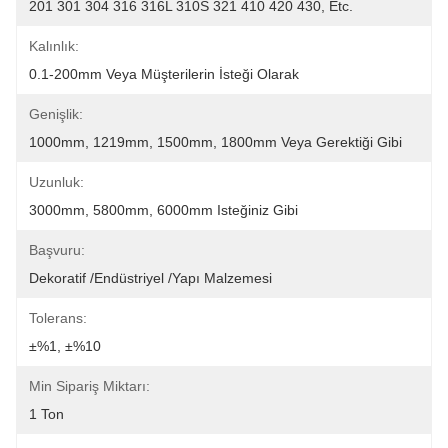
201 301 304 316 316L 310S 321 410 420 430, Etc.
Kalınlık:
0.1-200mm Veya Müşterilerin İsteği Olarak
Genişlik:
1000mm, 1219mm, 1500mm, 1800mm Veya Gerektiği Gibi
Uzunluk:
3000mm, 5800mm, 6000mm Isteğiniz Gibi
Başvuru:
Dekoratif /endüstriyel /yapı Malzemesi
Tolerans:
±%1, ±%10
Min Sipariş Miktarı:
1 Ton