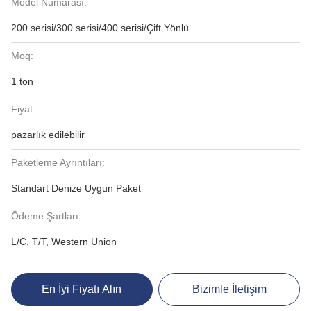
Model Numarası:
200 serisi/300 serisi/400 serisi/Çift Yönlü
Moq:
1 ton
Fiyat:
pazarlık edilebilir
Paketleme Ayrıntıları:
Standart Denize Uygun Paket
Ödeme Şartları:
L/C, T/T, Western Union
En İyi Fiyatı Alın
Bizimle İletişim