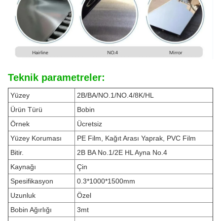
Teknik parametreler:
Yüzey
2B/BA/NO.1/NO.4/8K/HL
Ürün Türü
Bobin
Örnek
Ücretsiz
Yüzey Koruması
PE Film, Kağıt Arası Yaprak, PVC Film
Bitir.
2B BA No.1/2E HL Ayna No.4
Kaynağı
Çin
Spesifikasyon
0.3*1000*1500mm
Uzunluk
Özel
Bobin Ağırlığı
3mt