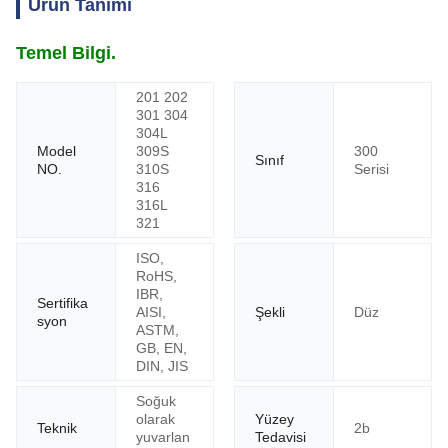
Ürün Tanımı
Temel Bilgi.
201 202
301 304
304L
Model
309S
300
Sınıf
NO.
310S
Serisi
316
316L
321
ISO,
RoHS,
IBR,
Sertifika
AISI,
Şekli
Düz
syon
ASTM,
GB, EN,
DIN, JIS
Soğuk
olarak
Yüzey
Teknik
2b
yuvarlan
Tedavisi