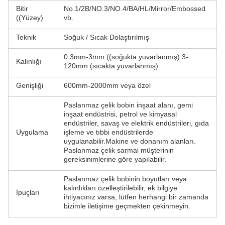
Bitir
No.1/2B/NO.3/NO.4/BA/HL/Mirror/Embossed
((Yüzey)
vb.
Teknik
Soğuk / Sıcak Dolaştırılmış
0.3mm-3mm ((soğukta yuvarlanmış) 3-
Kalınlığı
120mm (sıcakta yuvarlanmış)
Genişliği
600mm-2000mm veya özel
Paslanmaz çelik bobin inşaat alanı, gemi
inşaat endüstrisi, petrol ve kimyasal
endüstriler, savaş ve elektrik endüstrileri, gıda
Uygulama
işleme ve tıbbi endüstrilerde
uygulanabilir.Makine ve donanım alanları.
Paslanmaz çelik sarmal müşterinin
gereksinimlerine göre yapılabilir.
Paslanmaz çelik bobinin boyutları veya
kalınlıkları özelleştirilebilir, ek bilgiye
İpuçları
ihtiyacınız varsa, lütfen herhangi bir zamanda
bizimle iletişime geçmekten çekinmeyin.