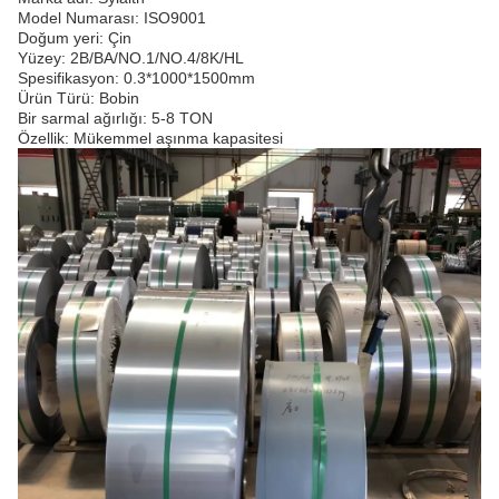
Model Numarası: ISO9001
Doğum yeri: Çin
Yüzey: 2B/BA/NO.1/NO.4/8K/HL
Spesifikasyon: 0.3*1000*1500mm
Ürün Türü: Bobin
Bir sarmal ağırlığı: 5-8 TON
Özellik: Mükemmel aşınma kapasitesi