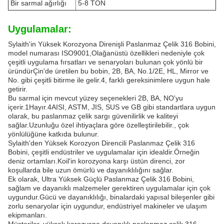
Bir sarmal ağırlığı
5-8 TON
Uygulamalar:
Sylaith'in Yüksek Korozyona Direnişli Paslanmaz Çelik 316 Bobini,
model numarası ISO9001,Olağanüstü özellikleri nedeniyle çok
çeşitli uygulama fırsatları ve senaryoları bulunan çok yönlü bir
üründürÇin'de üretilen bu bobin, 2B, BA, No.1/2E, HL, Mirror ve
No. gibi çeşitli bitirme ile gelir.4, farklı gereksinimlere uygun hale
getirir.
Bu sarmal için mevcut yüzey seçenekleri 2B, BA, NO'yu
içerir.1Hayır.4AISI, ASTM, JIS, SUS ve GB gibi standartlara uygun
olarak, bu paslanmaz çelik sargı güvenilirlik ve kaliteyi
sağlar.Uzunluğu özel ihtiyaçlara göre özelleştirilebilir., çok
yönlülüğüne katkıda bulunur.
Sylaith'den Yüksek Korozyon Direncili Paslanmaz Çelik 316
Bobini, çeşitli endüstriler ve uygulamalar için idealdir.Örneğin
deniz ortamları.Koil'in korozyona karşı üstün direnci, zor
koşullarda bile uzun ömürlü ve dayanıklılığını sağlar.
Ek olarak, Ultra Yüksek Güçlü Paslanmaz Çelik 316 Bobini,
sağlam ve dayanıklı malzemeler gerektiren uygulamalar için çok
uygundur.Gücü ve dayanıklılığı, binalardaki yapısal bileşenler gibi
zorlu senaryolar için uygundur, endüstriyel makineler ve ulaşım
ekipmanları.
Müşteriler, yüksek korozyona dayanıklı paslanmaz çelik 316