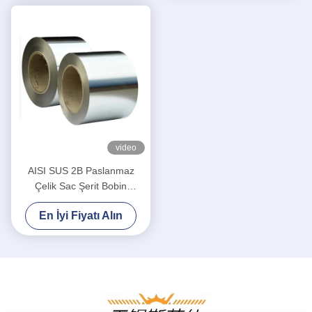
video
AISI SUS 2B Paslanmaz
Çelik Sac Şerit Bobin
Ruloları Sınıf 201 Ayna HL
En İyi Fiyatı Alın
304 310s