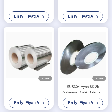
En İyi Fiyatı Alın
En İyi Fiyatı Alın
video
video
SUS304 Ayna 8K 2b
Paslanmaz Çelik Bobin 201
304L 316L Çelik Bobin 0.3-
En İyi Fiyatı Alın
En İyi Fiyatı Alın
5.0mm 321 310S 309S