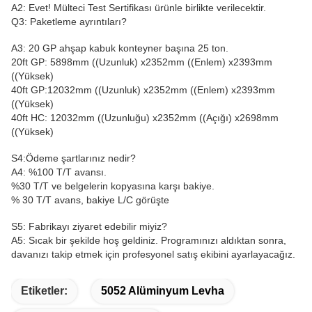
A2: Evet! Mülteci Test Sertifikası ürünle birlikte verilecektir.
Q3: Paketleme ayrıntıları?
A3: 20 GP ahşap kabuk konteyner başına 25 ton.
20ft GP: 5898mm ((Uzunluk) x2352mm ((Enlem) x2393mm
((Yüksek)
40ft GP:12032mm ((Uzunluk) x2352mm ((Enlem) x2393mm
((Yüksek)
40ft HC: 12032mm ((Uzunluğu) x2352mm ((Açığı) x2698mm
((Yüksek)
S4:Ödeme şartlarınız nedir?
A4: %100 T/T avansı.
%30 T/T ve belgelerin kopyasına karşı bakiye.
% 30 T/T avans, bakiye L/C görüşte
S5: Fabrikayı ziyaret edebilir miyiz?
A5: Sıcak bir şekilde hoş geldiniz. Programınızı aldıktan sonra,
davanızı takip etmek için profesyonel satış ekibini ayarlayacağız.
Etiketler:
5052 Alüminyum Levha