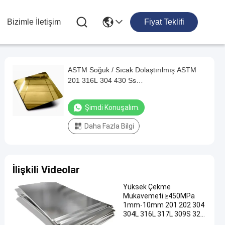
Bizimle İletişim
Fiyat Teklifi
ASTM Soğuk / Sıcak Dolaştırılmış ASTM
201 316L 304 430 Ss
2b/Ba/MirrorChecked/Anti-
Fingerprint/Perforated
Şimdi Konuşalım.
Daha Fazla Bilgi
İlişkili Videolar
Yüksek Çekme
Mukavemeti ≥450MPa
1mm-10mm 201 202 304
304L 316L 317L 309S 321
430 Paslanmaz Çelik