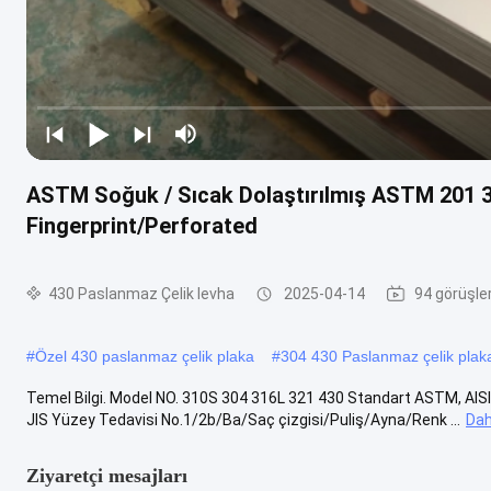
ASTM Soğuk / Sıcak Dolaştırılmış ASTM 201 
Fingerprint/Perforated
430 Paslanmaz Çelik levha
2025-04-14
94 görüşle
#
Özel 430 paslanmaz çelik plaka
#
304 430 Paslanmaz çelik plak
Temel Bilgi. Model NO. 310S 304 316L 321 430 Standart ASTM, AISI, GB
JIS Yüzey Tedavisi No.1/2b/Ba/Saç çizgisi/Puliş/Ayna/Renk ...
Dah
Ziyaretçi mesajları