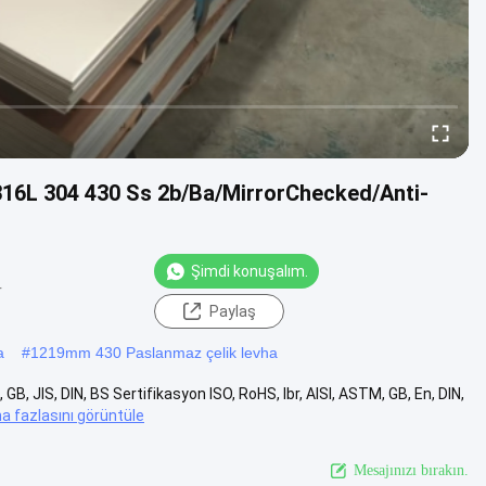
316L 304 430 Ss 2b/Ba/MirrorChecked/Anti-
Şimdi konuşalım.
r
Paylaş
a
#
1219mm 430 Paslanmaz çelik levha
, JIS, DIN, BS Sertifikasyon ISO, RoHS, Ibr, AISI, ASTM, GB, En, DIN,
a fazlasını görüntüle
Mesajınızı bırakın.